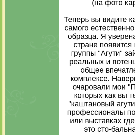
(на фото ка
Теперь вы видите к
самого естественног
образца. Я уверена
стране появится 
группы "Агути" з
реальных и потен
общее впечатле
комплексе. Навер
очаровали мои "П
которых как вы 
"каштановый агути"
профессионалы пос
или выставках гд
это сто-бальн