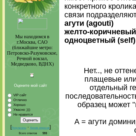
конкретного кролик
связи подразделяют
агути (agouti)
желто-коричневый 
Мы находимся в
одноцветный (self)
г.Москва, САО
(ближайшие метро:
Петровско-Разумовское,
Речной вокзал,
Медведково, ВДНХ)
Нет.., не отте
плащевые или 
Оцените мой сайт
отдельный ге
последовательность
VIP сайт
Отлично
образец может "
Хорошо
Ужасно ;)))
Не нравится
A = агути домин
[
·
]
Результаты
Архив опросов
Всего ответов
593