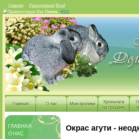
Главная
Регистрация
Вход
Приветствую Вас
Гость
RSS
ГЛАВНАЯ
Окрас агути - нео
О НАС