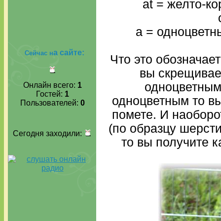
at = желто-к
a = одноцветн
а сайте:
Сейчас н
Что это обозначае
вы скрещивае
одноцветным
Онлайн всего:
1
Гостей:
1
одноцветным то в
Пользователей:
0
помете. И наоборо
(по образцу шерсти)
Сегодня заходили:
то вы получите к