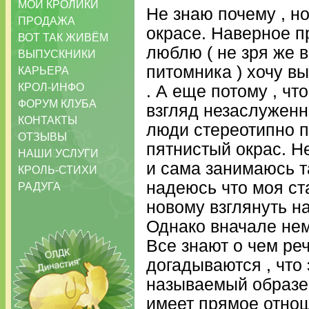
МОИ КРОЛИКИ
Не знаю почему , но
ПРОДАЖА
окрасе. Наверное пр
ВОТ ТАК ЖИВЁМ
люблю ( не зря же 
ВЫПУСКНИКИ
питомника ) хочу в
КАРЬЕРА
КРОЛ-ИНФО
. А еще потому , чт
ФОРУМ КЛУБА
взгляд незаслуженн
КОНТАКТЫ
люди стереотипно п
ОТЗЫВЫ
пятнистый окрас. Не
НАШИ УСЛУГИ
и сама занимаюсь т
КРОЛЬ-СТИХИ
надеюсь что моя ст
РАДУГА
новому взглянуть на
Однако вначале немн
Все знают о чем реч
догадываются , что 
называемый образец
имеет прямое отнош