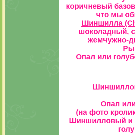
коричневый базовы
что мы об
Шиншилла (Chi
шоколадный, с
жемчужно-д
Ры
Опал или голубо
Шиншиллов
Опал или
(на фото кроли
Шиншилловый и 2
голу