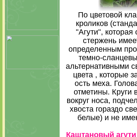
По цветовой кл
кроликов (станд
"Агути", которая
стержень имеет
определенным про
темно-сланцевый
альтернативными с
цвета , которые 
ость меха. Голов
отметины. Круги в
вокруг носа, подче
хвоста гораздо св
белые) и не име
Каштановый агути