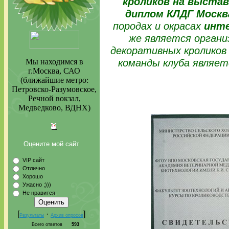
кроликов на выстав
диплом
КЛДГ Москв
породах и окрасах
инте
же является органи
декоративных кроликов 
команды клуба являетс
Мы находимся в
г.Москва, САО
(ближайшие метро:
Петровско-Разумовское,
Речной вокзал,
Медведково, ВДНХ)
Оцените мой сайт
VIP сайт
Отлично
Хорошо
Ужасно ;)))
Не нравится
[
·
]
Результаты
Архив опросов
Всего ответов
593