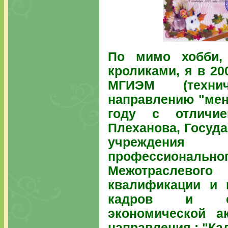
По мимо хобби,
кроликами
, я в 2
МГИЭМ (технич
направлению "мен
году с отличие
Плеханова, Госуд
учреждени
профессиона
Межотраслевог
квалификации и 
кадров и спе
экономической а
направления : "К