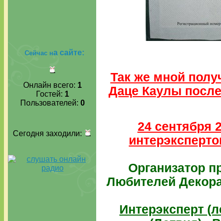
а сайте:
Сейчас н
Так же мной полу
Онлайн всего:
1
Даце Каулы после
Гостей:
1
Пользователей:
0
24 сентября 
Сегодня заходили:
интерэксперто
Организатор п
Любителей Декора
Интерэксперт (л