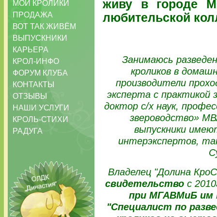
живу в городе М
МОИ КРОЛИКИ
ПРОДАЖА
любительской кол
ВОТ ТАК ЖИВЁМ
ВЫПУСКНИКИ
КАРЬЕРА
Занимаюсь разведен
КРОЛ-ИНФО
кроликов в домашн
ФОРУМ КЛУБА
производители прохо
КОНТАКТЫ
эксперта с практикой 
ОТЗЫВЫ
доктор с/х наук, профе
НАШИ УСЛУГИ
звероводство» МВА
КРОЛЬ-СТИХИ
выпускники имеют
РАДУГА
интерэкспертов, так
С
Владелец "Долина Кро
свидетельство
с 2010
при МГАВМиБ им 
"Специалист по разве