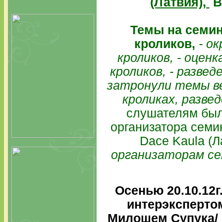
(Латвия),
В
Темы на семин
кроликов,
- о
кроликов, - оценк
кроликов, - разве
затронули темы ве
кроликах, развед
слушателям был
организатора сем
Dace Kaula (Л
организаторам се
Осенью 20.10.12г
интерэксперто
Милошем Супука/ 