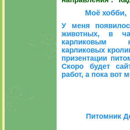
Моё хобби,
У меня появилос
животных, в ча
карликовым к
карликовых кроли
призентации пито
Скоро будет сай
работ, а пока вот 
Питомник Д