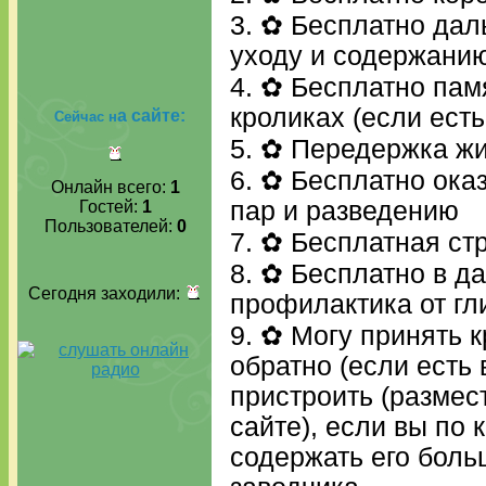
3. ✿ Бесплатно дал
уходу и содержани
4. ✿ Бесплатно пам
кроликах (если есть
а сайте:
Сейчас н
5. ✿ Передержка жи
6. ✿ Бесплатно ока
Онлайн всего:
1
пар и разведению
Гостей:
1
Пользователей:
0
7. ✿ Бесплатная стр
8. ✿ Бесплатно в 
Сегодня заходили:
профилактика от гл
9. ✿ Могу принять 
обратно (если есть
пристроить (размес
сайте), если вы по
содержать его боль