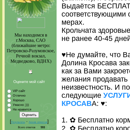
Выдаётся БЕСПЛАТ
соответствующими 
мерах.
Крольчата здоровые
Мы находимся в
не ранее 40-45 дней
г.Москва, САО
(ближайшие метро:
Петровско-Разумовское,
♥Не думайте, что 
Речной вокзал,
Медведково, ВДНХ)
Долина Кросава зак
как за Вами закроет
желания продавать 
Оцените мой сайт
неизвестность. И п
VIP сайт
следующие
УСЛУГ
Отлично
Хорошо
КРОСАВ
А: ♥:
Ужасно ;)))
Не нравится
1. ✿ Бесплатно кор
[
·
]
Результаты
Архив опросов
2. ✿ Бесплатно кор
Всего ответов
593