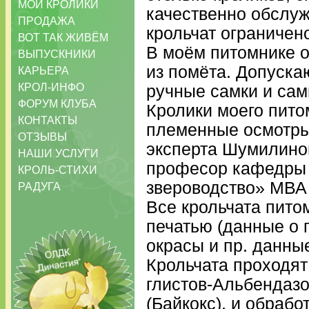
МОИ КРОЛИКИ
качественно обслуж
ПРОДАЖА
крольчат ограничен
ВОТ ТАК ЖИВЁМ
В моём питомнике о
ВЫПУСКНИКИ
из помёта. Допуска
КАРЬЕРА
КРОЛ-ИНФО
ручные самки и са
ФОРУМ КЛУБА
Кролики моего пит
КОНТАКТЫ
племенные осмотры
ОТЗЫВЫ
эксперта Шумилиной
НАШИ УСЛУГИ
професор кафедры 
КРОЛЬ-СТИХИ
звероводство» МВА 
РАДУГА
Все крольчата пито
печатью (данные о 
окрасы и пр. данны
Крольчата проходят
глистов-Альбендазо
(Байкокс), и обрабо