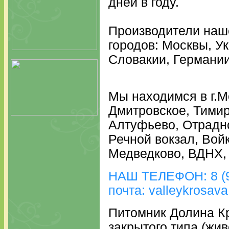
дней в году.
Производители наш
городов: Москвы, У
Словакии, Германии
Мы находимся в г.М
Дмитровское, Тимир
Алтуфьево, Отрадно
Речной вокзал, Вой
Медведково, ВДНХ,
НАШ ТЕЛЕФОН: 8 (9
почта: valleykrosav
Питомник Долина К
закрытого типа (жи