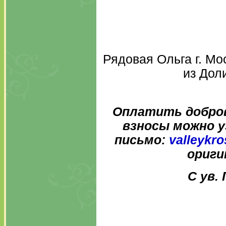
Рядовая Ольга г. Мос
из Дол
Оплатить добров
взносы можно у
письмо:
valleykr
ориги
С ув.