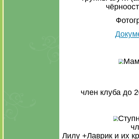
чёрноост
Фотог
Докум
Мам
член клуба до 2
Ступн
чл
Лилу +Лаврик и их к