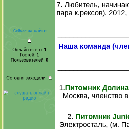
7. Любитель, начинаю
пара к.рексов), 2012, 
а сайте:
Сейчас н
_________________
Наша команда (чле
Онлайн всего:
1
Гостей:
1
Пользователей:
0
_________________
Сегодня заходили:
1
.Питомник Долина
Москва, членство в 
2.
Питомник Juni
Электросталь, (м. Па