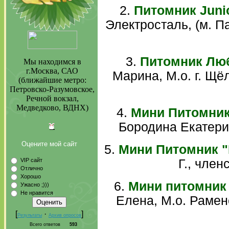
2.
Питомник Juni
Электросталь, (м. Па
3.
Питомник Лю
Мы находимся в
г.Москва, САО
Марина, М.о. г. Щёл
(ближайшие метро:
Петровско-Разумовское,
Речной вокзал,
Медведково, ВДНХ)
4.
Мини Питомник 
Бородина Екатерин
Оцените мой сайт
5.
Мини Питомник 
VIP сайт
Г., член
Отлично
Хорошо
6.
Мини питомник
Ужасно ;)))
Не нравится
Елена, М.о. Раменс
[
·
]
Результаты
Архив опросов
Всего ответов
593