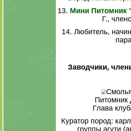
13.
Мини Питомник 
Г., член
14. Любитель, начи
пара
Заводчики, член
Смолья
Питомник 
Глава клуб
Куратор пород: кар
группы агути (а