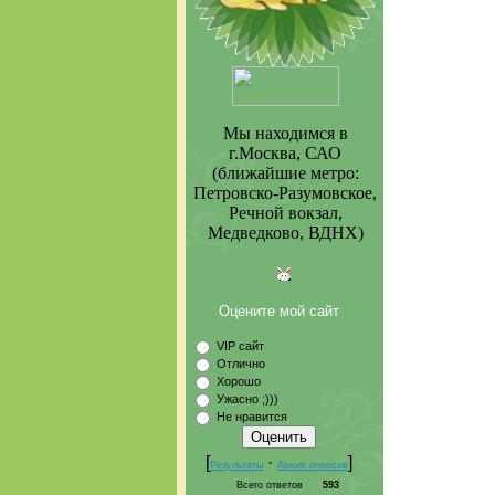
Мы находимся в
г.Москва, САО
(ближайшие метро:
Петровско-Разумовское,
Речной вокзал,
Медведково, ВДНХ)
Оцените мой сайт
VIP сайт
Отлично
Хорошо
Ужасно ;)))
Не нравится
[
·
]
Результаты
Архив опросов
Всего ответов
593