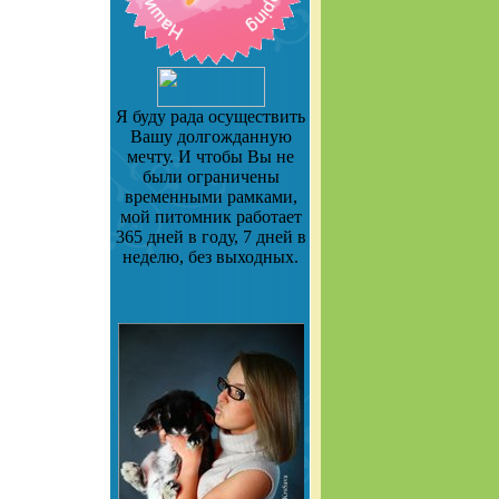
Я буду рада осуществить
Вашу долгожданную
мечту. И чтобы Вы не
были ограничены
временными рамками,
мой питомник работает
365 дней в году, 7 дней в
неделю, без выходных.