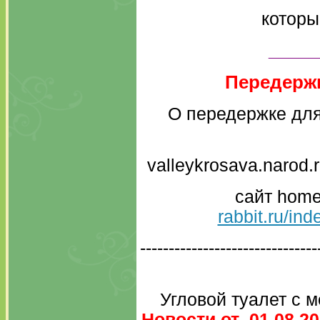
которы
_____
Передержк
О передержке для
valleykrosava.narod.
сайт home-
rabbit.ru/in
-------------------------------
Угловой туалет с м
Новости от 01.08.20