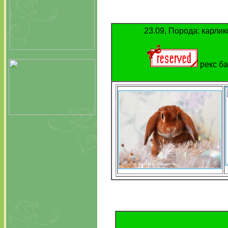
23.09, Порода: карлик
рекс ба