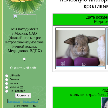
кролика
Дата рожден
Родител
Мы находимся в
г.Москва, САО
(ближайшие метро:
Петровско-Разумовское,
Речной вокзал,
Медведково, ВДНХ)
Оцените мой сайт
VIP сайт
Отлично
Хорошо
Ужасно ;)))
Род
Не нравится
мальчик, окрас белы
[
·
]
Результаты
Архив опросов
Всего ответов
593