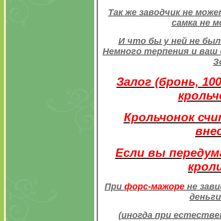
Так же заводчик не може
самка не 
И что бы у ней не бы
Немного терпения и ваш 
З
Залог (бронь, 1
крольч
Крольчонок счи
вне
Если вы передум
крол
При
форс-мажоре
не зави
деньги
(иногда при естестве