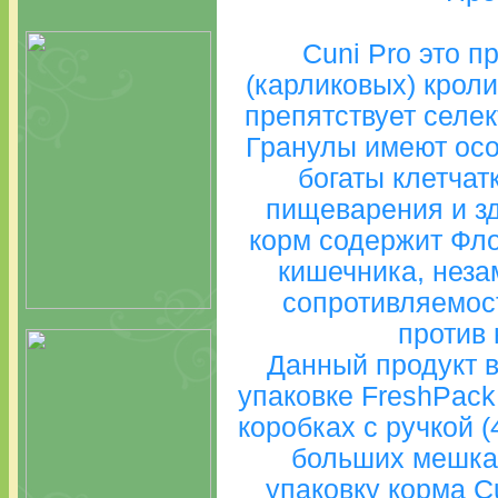
Cuni Pro это 
(карликовых) кроли
препятствует селе
Гранулы имеют осо
богаты клетчат
пищеварения и з
корм содержит Фл
кишечника, нез
сопротивляемост
против 
Данный продукт 
упаковке FreshPack 
коробках с ручкой (
больших мешках
упаковку корма C