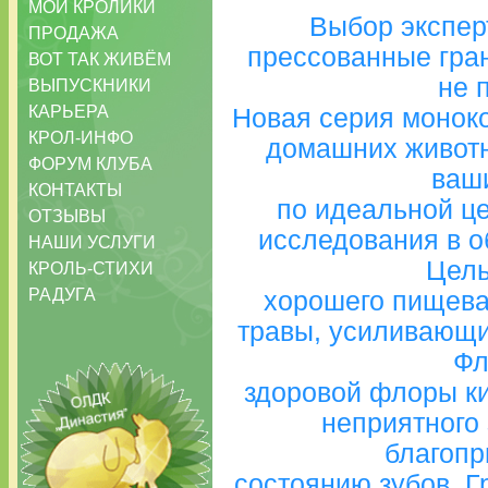
МОИ КРОЛИКИ
Выбор экспер
ПРОДАЖА
прессованные гра
ВОТ ТАК ЖИВЁМ
не 
ВЫПУСКНИКИ
КАРЬЕРА
Новая серия монок
КРОЛ-ИНФО
домашних животн
ФОРУМ КЛУБА
ваш
КОНТАКТЫ
по идеальной ц
ОТЗЫВЫ
исследования в о
НАШИ УСЛУГИ
Цель
КРОЛЬ-СТИХИ
РАДУГА
хорошего пищева
травы, усиливающи
Фл
здоровой флоры ки
неприятного
благопр
состоянию зубов. 