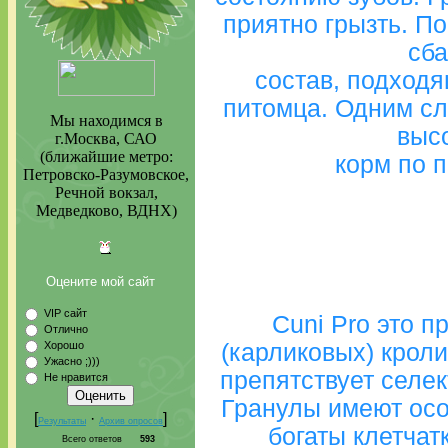
приятно грызть. П
сб
состав, подход
питомца. Одним сл
Мы находимся в
выс
г.Москва, САО
(ближайшие метро:
корм по 
Петровско-Разумовское,
Речной вокзал,
Медведково, ВДНХ)
Оцените мой сайт
VIP сайт
Cuni Pro это 
Отлично
Хорошо
(карликовых) кроли
Ужасно ;)))
препятствует селе
Не нравится
Гранулы имеют осо
[
·
]
Результаты
Архив опросов
богаты клетчат
Всего ответов
593