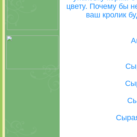
цвету. Почему бы н
ваш кролик бу
А
Сы
Сы
Сы
Сырая