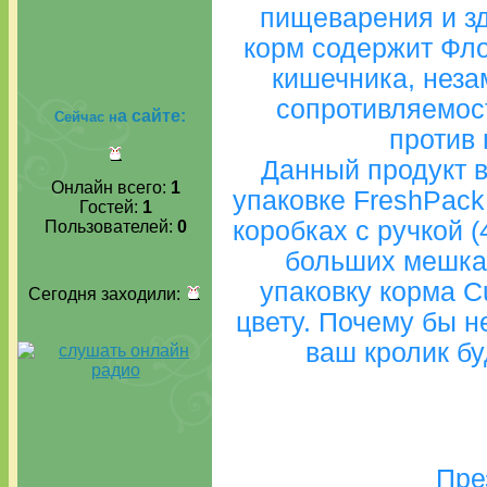
пищеварения и з
корм содержит Фл
кишечника, нез
сопротивляемост
а сайте:
Сейчас н
против 
Данный продукт 
Онлайн всего:
1
упаковке FreshPack 
Гостей:
1
коробках с ручкой (
Пользователей:
0
больших мешках
упаковку корма C
Сегодня заходили:
цвету. Почему бы н
ваш кролик бу
Пре