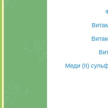
Витам
Витам
Вит
Меди (II) суль