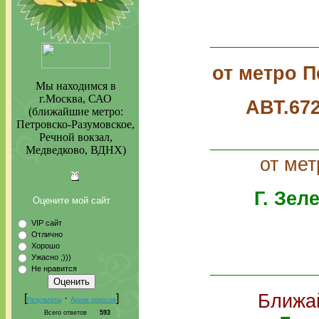
__________
от
метро П
Мы находимся в
г.Москва, САО
АВТ.67
(ближайшие метро:
Петровско-Разумовское,
__________
Речной вокзал,
Медведково, ВДНХ)
от ме
Г. Зел
Оцените мой сайт
VIP сайт
Отлично
Хорошо
Ужасно ;)))
__________
Не нравится
Ближа
[
·
]
Результаты
Архив опросов
Всего ответов
593