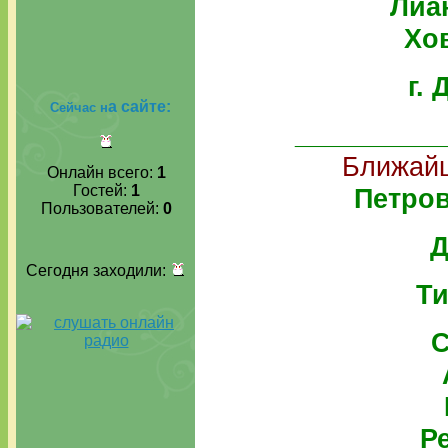
Лиа
Хо
г.
а сайте:
Сейчас н
__________
Ближайш
Онлайн всего:
1
Гостей:
1
Петро
Пользователей:
0
Д
Сегодня заходили:
Ти
С
Р