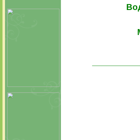
Во
__________