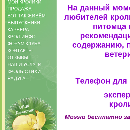
МОИ КРОЛИКИ
На данный моме
ПРОДАЖА
любителей крол
ВОТ ТАК ЖИВЁМ
ВЫПУСКНИКИ
питомца 
КАРЬЕРА
рекомендаци
КРОЛ-ИНФО
содержанию, 
ФОРУМ КЛУБА
КОНТАКТЫ
ветер
ОТЗЫВЫ
НАШИ УСЛУГИ
КРОЛЬ-СТИХИ
РАДУГА
Телефон для 
экспе
крол
Можно бесплатно з