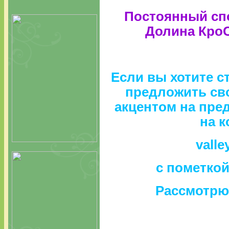
Постоянный сп
Долина Кро
Если вы хотите с
предложить сво
акцентом на пре
на к
valle
с пометк
Рассмотрю