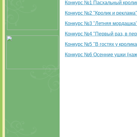
Конкурс №1 Пасхальный кролик
Конкурс №2 "Кролик и реклама"
Конкурс №3 "Летняя мордашка"
Конкурс №4 "Первый раз, в пер
Конкурс №5 "В гостях у кролик
Конкурс №6 Осенние ушки (наж