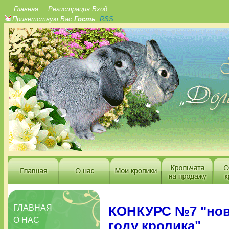
Главная
Регистрация
Вход
Приветствую Вас
Гость
RSS
ГЛАВНАЯ
КОНКУРС №7 "ново
О НАС
году кролика"