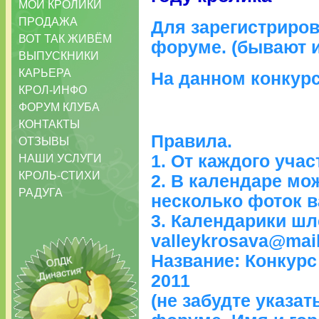
МОИ КРОЛИКИ
ПРОДАЖА
Для зарегистриро
ВОТ ТАК ЖИВЁМ
форуме. (бывают и
ВЫПУСКНИКИ
КАРЬЕРА
На данном конкур
КРОЛ-ИНФО
ФОРУМ КЛУБА
КОНТАКТЫ
Правила.
ОТЗЫВЫ
1. От каждого учас
НАШИ УСЛУГИ
КРОЛЬ-СТИХИ
2. В календаре мо
РАДУГА
несколько фоток в
3. Календарики шл
valleykrosava@mail
Название: Конкур
2011
(не забудте указа