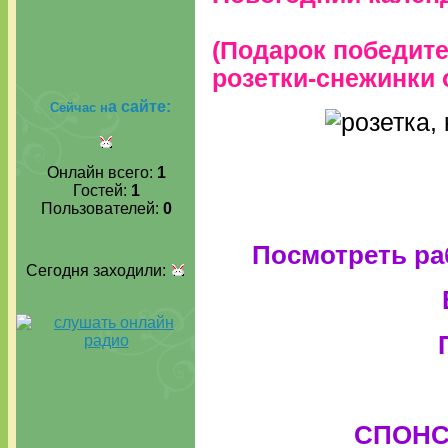
(Подарок победит
розетки-снежинки 
а сайте:
Сейчас н
Онлайн всего:
1
Гостей:
1
Пользователей:
0
Посмотреть ра
Сегодня заходили:
СПОНС