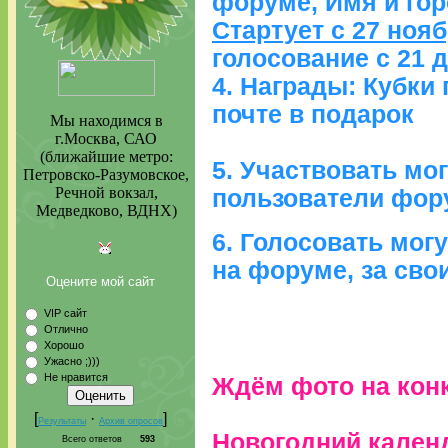
форуме, Имя и гор
Стартует с 27 ноя
голосование с 21 
4. Награды: Кубки п
почте в подарок
Мы находимся в
г.Москва, САО
(ближайшие метро:
5. Участвовать мо
Петровско-Разумовское,
Речной вокзал,
пользователи фор
Медведково, ВДНХ)
6. Голосовать могу
на форуме, за сво
Оцените мой сайт
VIP сайт
Отлично
Хорошо
Ужасно ;)))
Не нравится
Ждём фото на кон
[
·
]
Результаты
Архив опросов
Новогодний кален
Всего ответов
593