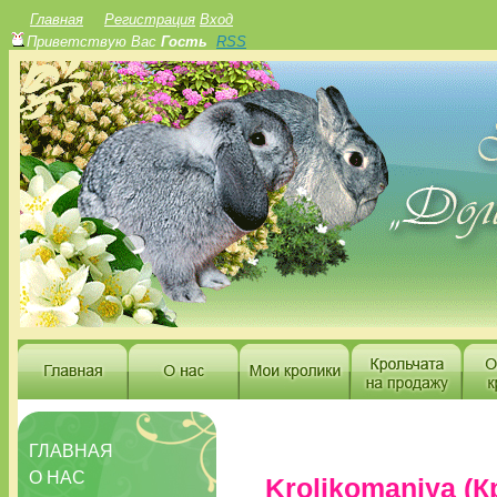
Главная
Регистрация
Вход
Приветствую Вас
Гость
RSS
ГЛАВНАЯ
О НАС
Krolikomaniya (