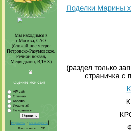
Поделки Марины х
Мы находимся в
г.Москва, САО
(ближайшие метро:
Петровско-Разумовское,
Речной вокзал,
Медведково, ВДНХ)
(раздел только зап
страничка с 
Оцените мой сайт
VIP сайт
Отлично
К
Хорошо
Ужасно ;)))
Не нравится
КР
[
·
]
Результаты
Архив опросов
Всего ответов
593