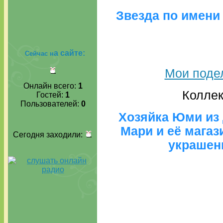
Звезда по имени 
а сайте:
Сейчас н
Мои подел
Онлайн всего:
1
Коллек
Гостей:
1
Пользователей:
0
Хозяйка Юми из 
Мари и её мага
Сегодня заходили:
украшень