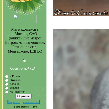
Мы находимся в
г.Москва, САО
(ближайшие метро:
Петровско-Разумовское,
Речной вокзал,
Медведково, ВДНХ)
Оцените мой сайт
VIP сайт
Отлично
Хорошо
Ужасно ;)))
Не нравится
[
·
]
Результаты
Архив опросов
Всего ответов
593