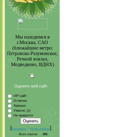
Мы находимся в
г.Москва, САО
(ближайшие метро:
Петровско-Разумовское,
Речной вокзал,
Медведково, ВДНХ)
Оцените мой сайт
VIP сайт
Отлично
Хорошо
Ужасно ;)))
Не нравится
[
·
]
Результаты
Архив опросов
Всего ответов
593