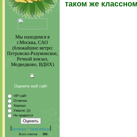
таком же классном 
Мы находимся в
г.Москва, САО
(ближайшие метро:
Петровско-Разумовское,
Речной вокзал,
Медведково, ВДНХ)
Оцените мой сайт
VIP сайт
Отлично
Хорошо
Ужасно ;)))
Не нравится
[
·
]
Результаты
Архив опросов
Всего ответов
593