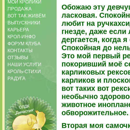
МОИ КРОЛИКИ
Обожаю эту девчу
ПРОДАЖА
ласковая. Спокойн
ВОТ ТАК ЖИВЁМ
любит на ручкахсид
ВЫПУСКНИКИ
КАРЬЕРА
гнезде, даже если 
КРОЛ-ИНФО
дергается, когда 
ФОРУМ КЛУБА
Спокойная до нель
КОНТАКТЫ
Это мой первый ре
ОТЗЫВЫ
покоривший моё с
НАШИ УСЛУГИ
карликовых рексо
КРОЛЬ-СТИХИ
РАДУГА
карликов и плоск
вот таких вот рек
необычно здорово
животное иноплане
обворожительное. 
Вторая моя самочк