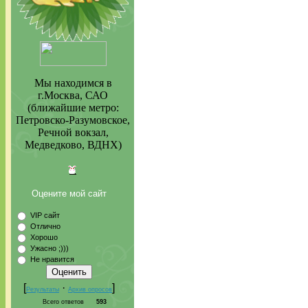
Мы находимся в
г.Москва, САО
(ближайшие метро:
Петровско-Разумовское,
Речной вокзал,
Медведково, ВДНХ)
Оцените мой сайт
VIP сайт
Отлично
Хорошо
Ужасно ;)))
Не нравится
[
·
]
Результаты
Архив опросов
Всего ответов
593