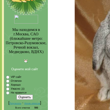
Мы находимся в
г.Москва, САО
(ближайшие метро:
Петровско-Разумовское,
Речной вокзал,
Медведково, ВДНХ)
Оцените мой сайт
VIP сайт
Отлично
Хорошо
Ужасно ;)))
Не нравится
[
·
]
Результаты
Архив опросов
Всего ответов
593