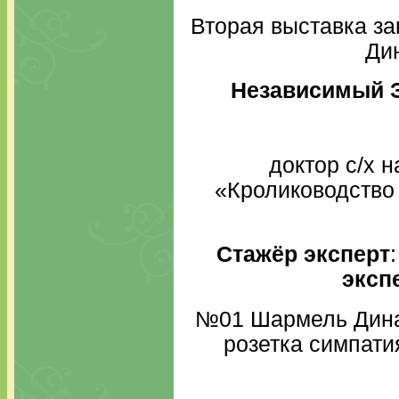
Вторая выставка за
Дин
Независимый 
доктор с/х 
«Кролиководство
Стажёр эксперт
эксп
№01 Шармель Дин
розетка симпатия