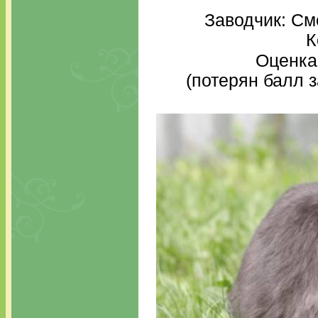
Заводчик: См
К
Оценка
(потерян балл за