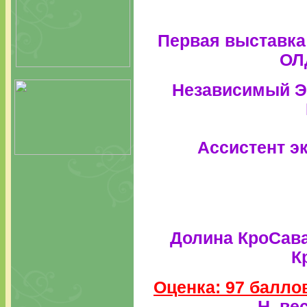
Первая выставка 
ОЛ
Независимый Э
Ассистент э
Долина КроСав
К
Оценка: 97 баллов
Н. вес