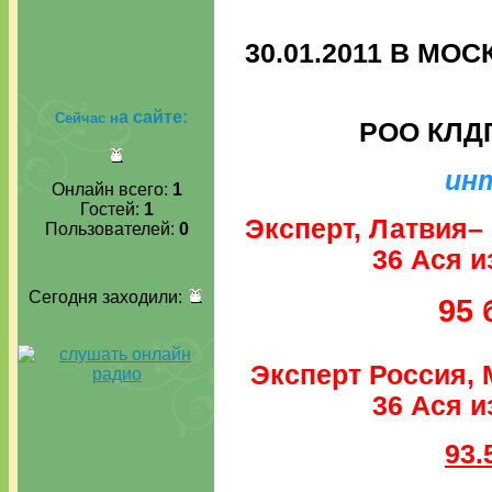
30.01.2011 В М
а сайте:
Сейчас н
РОО КЛДГ
ин
Онлайн всего:
1
Гостей:
1
Эксперт, Латвия– 
Пользователей:
0
36 Ася 
Сегодня заходили:
95 
Эксперт Россия,
36 Ася 
93.