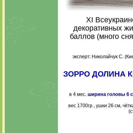
XI Всеукраин
декоративных жив
баллов (много сня
эксперт: Николайчук С. (К
ЗОРРО ДОЛИНА 
в 4 мес.
ширина головы 6 
вес 1700гр , ушки 26 см, чётк
(