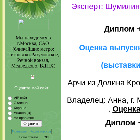
Эксперт: Шумилин
Диплом
Мы находимся в
г.Москва, САО
Оценка выпуск
(ближайшие метро:
Петровско-Разумовское,
Речной вокзал,
(выставк
Медведково, ВДНХ)
Арчи из Долина Кр
Оцените мой сайт
VIP сайт
Владелец: Анна, г.
Отлично
,
Оценка
Хорошо
Ужасно ;)))
Не нравится
Диплом 
[
·
]
Результаты
Архив опросов
Всего ответов
593