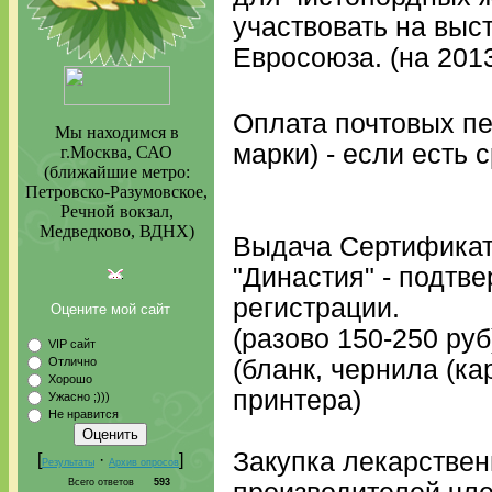
участвовать на выс
Евросоюза. (на 2013
Оплата почтовых пе
Мы находимся в
марки) - если есть 
г.Москва, САО
(ближайшие метро:
Петровско-Разумовское,
Речной вокзал,
Медведково, ВДНХ)
Выдача Сертификат
"Династия" - подтв
регистрации.
Оцените мой сайт
(разово 150-250 руб
VIP сайт
Отлично
(бланк, чернила (к
Хорошо
принтера)
Ужасно ;)))
Не нравится
Закупка лекарствен
[
·
]
Результаты
Архив опросов
Всего ответов
593