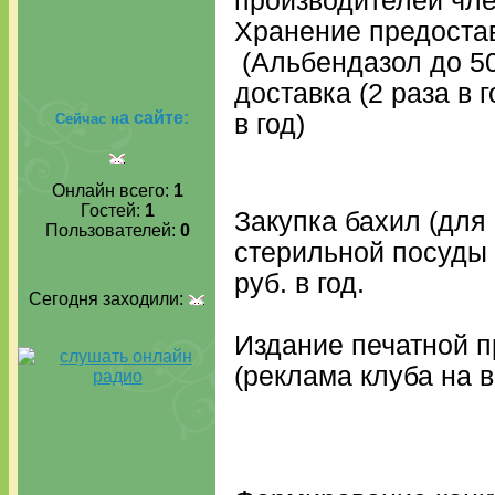
производителей чле
Хранение предостав
(Альбендазол до 500
доставка (2 раза в 
а сайте:
в год)
Сейчас н
Онлайн всего:
1
Гостей:
1
Закупка бахил (для
Пользователей:
0
стерильной посуды 
руб. в год.
Сегодня заходили:
Издание печатной п
(реклама клуба на 