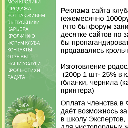
МОИ КРОЛИКИ
ПРОДАЖА
Реклама сайта клуб
ВОТ ТАК ЖИВЁМ
(ежемесячно 1000р
ВЫПУСКНИКИ
(что бы форум зани
КАРЬЕРА
десятке сайтов по 
КРОЛ-ИНФО
бы пропагандироват
ФОРУМ КЛУБА
продавались крольч
КОНТАКТЫ
ОТЗЫВЫ
НАШИ УСЛУГИ
Изготовление родос
КРОЛЬ-СТИХИ
(200р 1 шт- 25% в 
РАДУГА
(бланки, чернила (
принтера)
Оплата членства в
даёт возможнось за
в школу Экспертов,
для чистопордных 