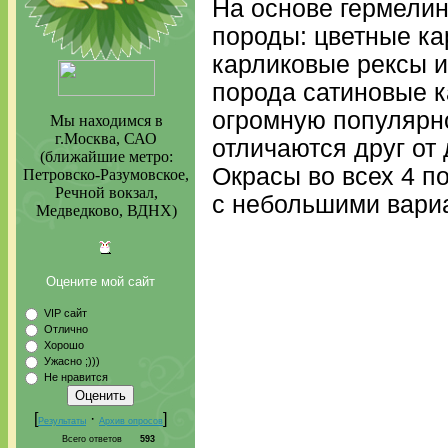
На основе гермели
породы: цветные ка
карликовые рексы 
порода сатиновые к
огромную популярно
Мы находимся в
г.Москва, САО
отличаются друг от 
(ближайшие метро:
Окрасы во всех 4 п
Петровско-Разумовское,
Речной вокзал,
с небольшими вари
Медведково, ВДНХ)
Оцените мой сайт
VIP сайт
Отлично
Хорошо
Ужасно ;)))
Не нравится
[
·
]
Результаты
Архив опросов
Всего ответов
593