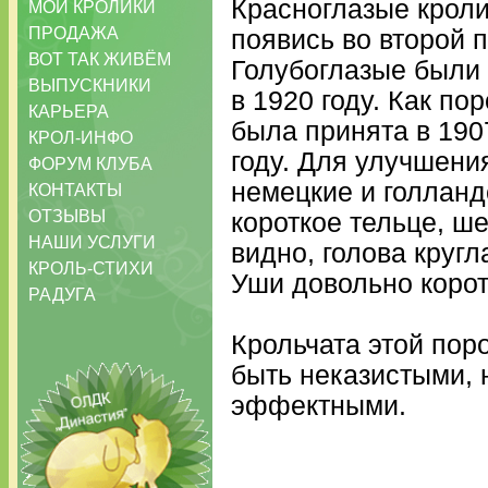
Красноглазые кроли
МОИ КРОЛИКИ
ПРОДАЖА
появись во второй 
ВОТ ТАК ЖИВЁМ
Голубоглазые были
ВЫПУСКНИКИ
в 1920 году. Как по
КАРЬЕРА
была принята в 1907
КРОЛ-ИНФО
году. Для улучшени
ФОРУМ КЛУБА
немецкие и голланд
КОНТАКТЫ
ОТЗЫВЫ
короткое тельце, ше
НАШИ УСЛУГИ
видно, голова кругл
КРОЛЬ-СТИХИ
Уши довольно корот
РАДУГА
Крольчата этой пор
быть неказистыми, 
эффектными.