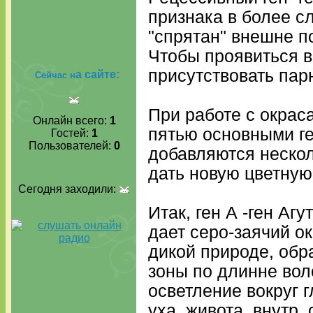
признака в более с
"спрятан" внешне п
Чтобы проявиться 
присутствовать парн
а сайте:
Сейчас н
При работе с окрас
Онлайн всего:
1
пятью основными ге
Гостей:
1
Пользователей:
0
добавляются нескол
дать новую цветную
Сегодня заходили:
Итак, ген А -ген Агу
дает серо-заячий о
дикой природе, обр
зоны по длинне вол
осветление вокруг г
уха, живота, внутр.