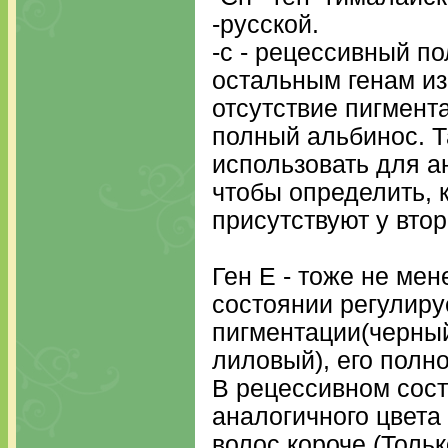
-русской.
-с - рецессивный п
остальным генам из
отсутствие пигмента
полный альбинос. Т
использовать для 
чтобы определить, 
присутствуют у втор
Ген Е - тоже не ме
состоянии регулиру
пигментации(черный
лиловый), его полн
В рецессивном сост
аналогичного цвета 
волос короче.(Тольк