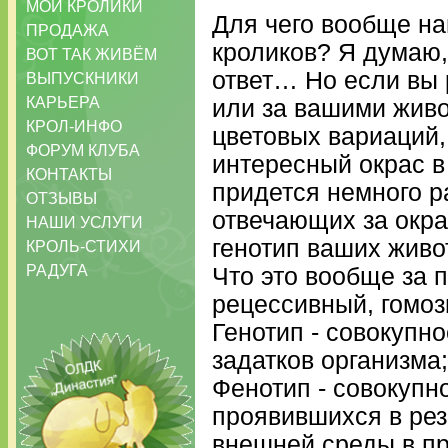
МОИ КРОЛИКИ
Для чего вообще на
ПРОДАЖА
кроликов? Я думаю,
ВОТ ТАК ЖИВЁМ
ответ… Но если вы 
ВЫПУСКНИКИ
КАРЬЕРА
или за вашими живо
КРОЛ-ИНФО
цветовых вариаций,
ФОРУМ КЛУБА
интересный окрас в
КОНТАКТЫ
придется немного р
ОТЗЫВЫ
отвечающих за окра
НАШИ УСЛУГИ
генотип ваших живо
КРОЛЬ-СТИХИ
РАДУГА
Что это вообще за 
рецессивный, гомози
Генотип - совокупн
задатков организма;
Фенотип - совокупно
проявившихся в рез
внешней среды в п