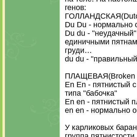
генов:
ГОЛЛАНДСКАЯ(Dutc
Du Du - нормально
Du du - "неудачный
единичными пятнами
груди…
du du - "правильны
ПЛАЩЕВАЯ(Broken 
En En - пятнистый 
типа "бабочка"
En en - пятнистый 
en en - нормально 
У карликовых баран
группа пятнистости