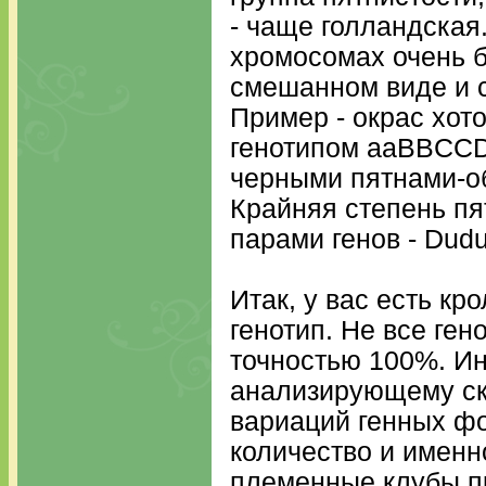
- чаще голландская
хромосомах очень б
смешанном виде и 
Пример - окрас хот
генотипом aaBBCCD
черными пятнами-об
Крайняя степень пя
парами генов - Dud
Итак, у вас есть кро
генотип. Не все ге
точностью 100%. Ин
анализирующему ск
вариаций генных ф
количество и именн
племенные клубы 