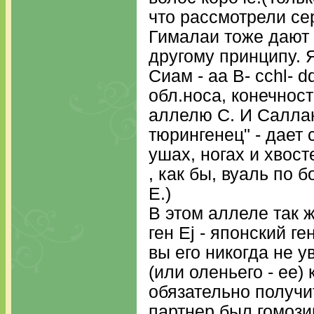
что рассмотрели се
Гималаи тоже дают 
другому принципу. 
Сиам - aa B- cchl- 
обл.носа, конечност
аллелю С. И Саллан
тюрингенец" - дает 
ушах, ногах и хвост
, как бы, вуаль по 
Е.)
В этом аллеле так 
ген Ej - японский ге
вы его никогда не у
(или оленьего - ее)
обязательно получи
партнер был гомозиг