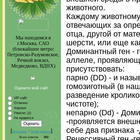
животного.
Каждому животному 
отвечающих за опре
отца, другой от мат
Мы находимся в
шерсти, или еще ка
г.Москва, САО
(ближайшие метро:
Доминантный ген - 
Петровско-Разумовское,
аллеле, проявляющ
Речной вокзал,
Медведково, ВДНХ)
присутствовать:
парно (DD) - и наз
гомозиготный (в наш
Оцените мой сайт
разведение кролико
VIP сайт
чистоте);
Отлично
Хорошо
непарно (Dd) - Дом
Ужасно ;)))
Не нравится
-проявляется внешн
себе два признака 
[
·
]
Результаты
Архив опросов
Рецессивный ген -г
Всего ответов
593