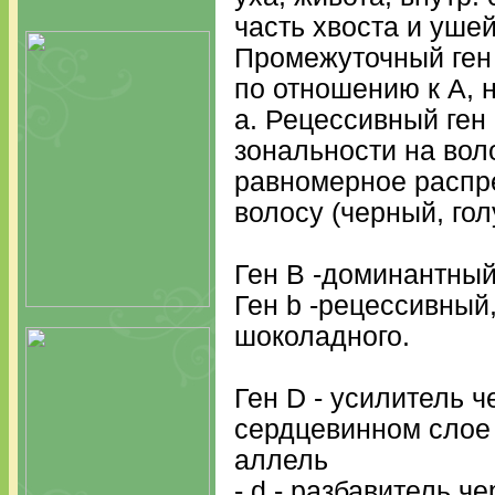
часть хвоста и ушей
Промежуточный ген 
по отношению к А, 
а. Рецессивный ген 
зональности на вол
равномерное распр
волосу (черный, го
Ген В -доминантный
Ген b -рецессивный
шоколадного.
Ген D - усилитель ч
сердцевинном слое 
аллель
- d - разбавитель ч