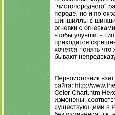
"чистопородного" ра
породе, но и по ок
шиншиллы с шиншил
огнёвки с огнёвками 
чтобы улучшить тип
приходится скрещив
хочется понять что
бывают непредсказ
Первоисточник взят
сайта: http://www.th
Color-Chart.htm Не
изменены, соответс
существующими в Р
без изменения, т.к.