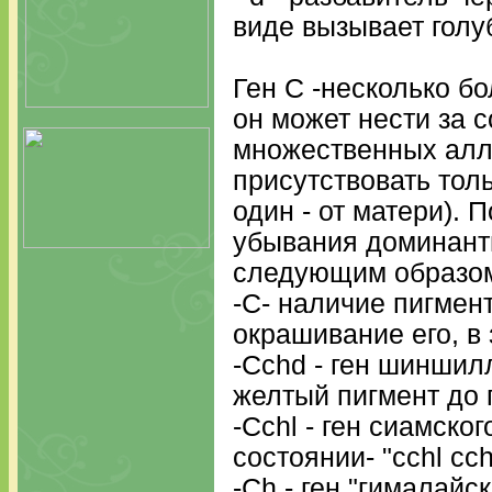
виде вызывает голу
Ген С -несколько бо
он может нести за 
множественных алле
присутствовать тольк
один - от матери). 
убывания доминант
следующим образо
-С- наличие пигмен
окрашивание его, в 
-Сchd - ген шиншил
желтый пигмент до 
-Сchl - ген сиамског
состоянии- "cchl cc
-Сh - ген "гималайс