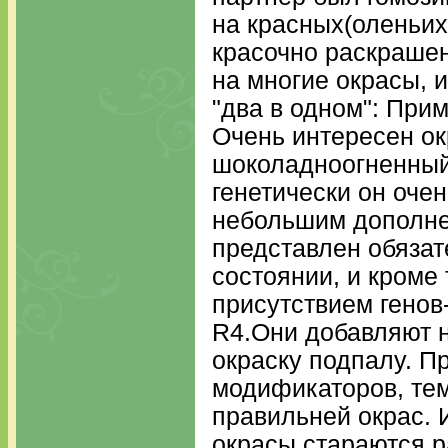
на красных(оленьих)
красочно раскрашен
на многие окрасы, и
"два в одном": Прим
Очень интересен ок
шоколадноогненный,
генетически он оче
небольшим дополне
представлен обязат
состоянии, и кроме 
присутствием генов
R4.Они добавляют 
окраску подпалу. П
модификаторов, тем
правильней окрас. 
окрасы стараются ра