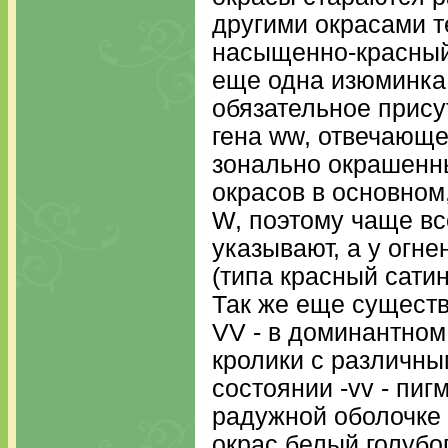
другими окрасами т
насыщенно-красный
еще одна изюминка 
обязательное прису
гена ww, отвечающе
зонально окрашенн
окрасов в основном
W, поэтому чаще вс
указывают, а у огн
(типа красный сати
Так же еще существ
VV - в доминантном
кролики с различны
состоянии -vv - пиг
радужной оболочке 
окрас белый голубо