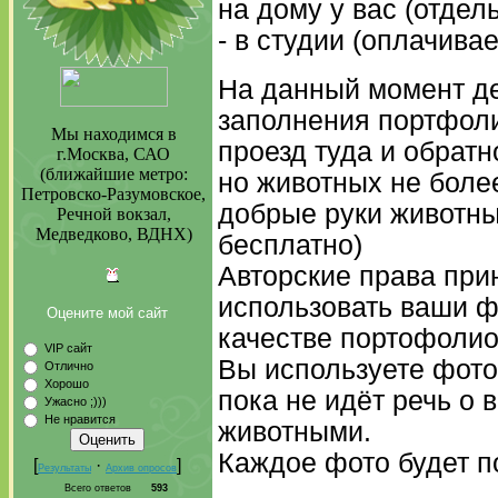
на дому у вас (отдел
- в студии (оплачива
На данный момент д
заполнения портфоли
Мы находимся в
проезд туда и обратн
г.Москва, САО
(ближайшие метро:
но животных не более 
Петровско-Разумовское,
добрые руки животн
Речной вокзал,
Медведково, ВДНХ)
бесплатно)
Авторские права при
использовать ваши ф
Оцените мой сайт
качестве портофолио 
VIP сайт
Вы используете фото
Отлично
Хорошо
пока не идёт речь о 
Ужасно ;)))
Не нравится
животными.
Каждое фото будет п
[
·
]
Результаты
Архив опросов
Всего ответов
593