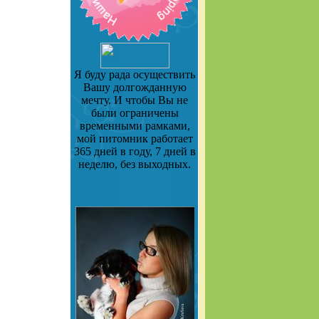
Я буду рада осуществить
Вашу долгожданную
мечту. И чтобы Вы не
были ограничены
временными рамками,
мой питомник работает
365 дней в году, 7 дней в
неделю, без выходных.