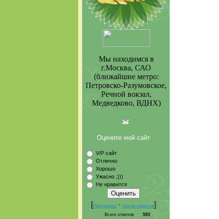
Мы находимся в
г.Москва, САО
(ближайшие метро:
Петровско-Разумовское,
Речной вокзал,
Медведково, ВДНХ)
Оцените мой сайт
VIP сайт
Отлично
Хорошо
Ужасно ;)))
Не нравится
[
·
]
Результаты
Архив опросов
Всего ответов
593