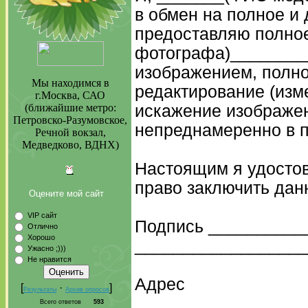
в обмен на полное и
предоставляю полное
фотографа)________
изображением, полно
Мы находимся в
редактирование (изм
г.Москва, САО
(ближайшие метро:
искажение изображен
Петровско-Разумовское,
непреднамеренно в п
Речной вокзал,
Медведково, ВДНХ)
Настоящим я удостов
право заключить дан
Оцените мой сайт
VIP сайт
Подпись __________
Отлично
Хорошо
__________________
Ужасно ;)))
Не нравится
Адрес
[
·
]
Результаты
Архив опросов
__________________
Всего ответов
593