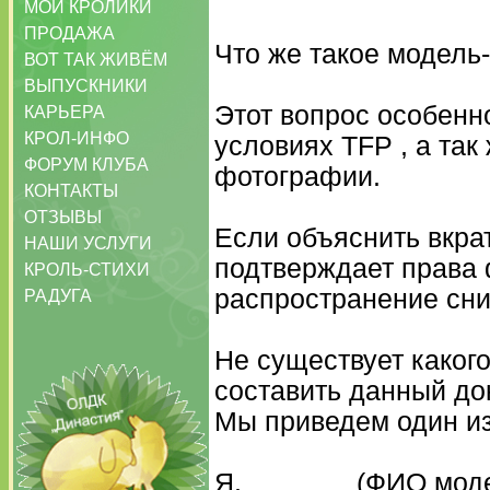
МОИ КРОЛИКИ
ПРОДАЖА
Что же такое модель-
ВОТ ТАК ЖИВЁМ
ВЫПУСКНИКИ
Этот вопрос особенн
КАРЬЕРА
КРОЛ-ИНФО
условиях TFP , а та
ФОРУМ КЛУБА
фотографии.
КОНТАКТЫ
ОТЗЫВЫ
Если объяснить вкра
НАШИ УСЛУГИ
подтверждает права 
КРОЛЬ-СТИХИ
распространение сни
РАДУГА
Не существует каког
составить данный до
Мы приведем один из
Я, _______(ФИО мод