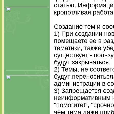
статью. Информаци
кропотливая работа
Создание тем и со
1) При создании но
помещаете ее в ра
тематики, также уб
существует - польз
будут закрываться.
2) Темы, не соотве
будут переноситься
администрации в с
3) Запрещается соз
неинформативным н
"помогите!", "срочно!
чём тема даже приб