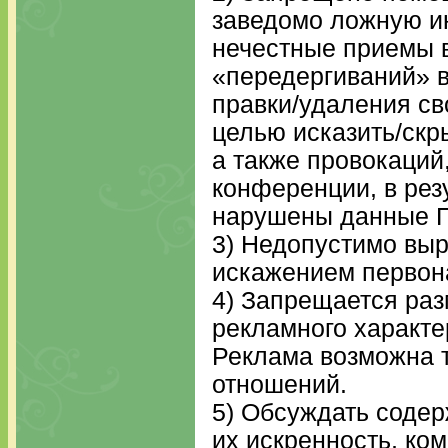
заведомо ложнyю ин
нечестные приемы в
«передергиваний» 
правки/удаления св
целью исказить/скр
а также провокаций
конференции, в резу
нарушены данные 
3) Недопустимо выр
искажением первон
4) Запрещается ра
рекламного характе
Реклама возможна т
отношений.
5) Обсуждать содер
их искренность, ком