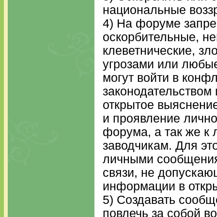
национальные возз
4) На форуме запр
оскорбительные, не
клеветнические, зл
угрозами или любы
могут войти в конф
законодательством 
открытое выяснени
и проявление лично
форума, а так же к
заводчикам. Для эт
личными сообщения
связи, не допуска
информации в откр
5) Создавать сообщ
повлечь за собой в