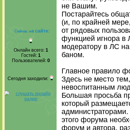
не Вашим.
Постарайтесь обща
(и, по крайней мере
от рядовых пользов
а сайте:
Сейчас н
функцией игнора в 
модератору в ЛС н
Онлайн всего:
1
баном.
Гостей:
1
Пользователей:
0
Главное правило ф
Здесь не место тем,
Сегодня заходили:
невоспитанным лю
Большая просьба пр
который размещает
администраторами.
этого форума необх
форум и автора, р