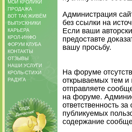
МОИ КРОЛИКИ
ПРОДАЖА
Администрация сай
ВОТ ТАК ЖИВЁМ
без ссылки на источ
ВЫПУСКНИКИ
Если ваши авторск
КАРЬЕРА
КРОЛ-ИНФО
предоставте доказа
ФОРУМ КЛУБА
вашу просьбу.
КОНТАКТЫ
ОТЗЫВЫ
НАШИ УСЛУГИ
На форуме отсутств
КРОЛЬ-СТИХИ
открываемых тем и 
РАДУГА
отправляете сообще
на форуме. Админи
ответственность за
публикуемых пользо
содержание сообщен