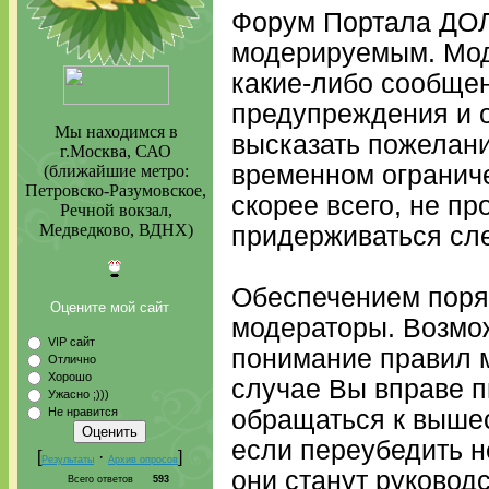
Форум Портала ДО
модерируемым. Мод
какие-либо сообщен
предупреждения и о
Мы находимся в
высказать пожелан
г.Москва, САО
временном ограниче
(ближайшие метро:
Петровско-Разумовское,
скорее всего, не пр
Речной вокзал,
Медведково, ВДНХ)
придерживаться сл
Обеспечением поря
Оцените мой сайт
модераторы. Возмож
VIP сайт
понимание правил м
Отлично
Хорошо
случае Вы вправе п
Ужасно ;)))
Не нравится
обращаться к выше
если переубедить не
[
·
]
Результаты
Архив опросов
они станут руковод
Всего ответов
593