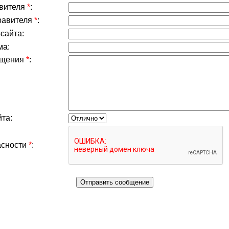
вителя
*
:
правителя
*
:
сайта:
ма:
бщения
*
:
та:
асности
*
: