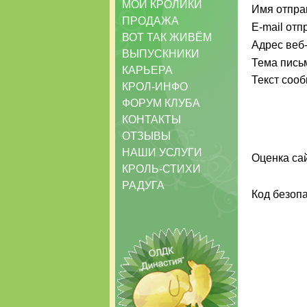
МОИ КРОЛИКИ
Имя отпра
ПРОДАЖА
E-mail от
ВОТ ТАК ЖИВЁМ
Адрес веб-
ВЫПУСКНИКИ
Тема пись
КАРЬЕРА
Текст соо
КРОЛ-ИНФО
ФОРУМ КЛУБА
КОНТАКТЫ
ОТЗЫВЫ
НАШИ УСЛУГИ
Оценка сай
КРОЛЬ-СТИХИ
РАДУГА
Код безоп