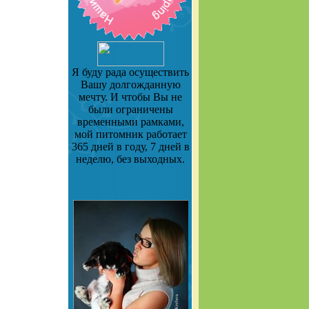
Я буду рада осуществить
Вашу долгожданную
мечту. И чтобы Вы не
были ограничены
временными рамками,
мой питомник работает
365 дней в году, 7 дней в
неделю, без выходных.