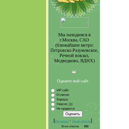
Мы находимся в
г.Москва, САО
(ближайшие метро:
Петровско-Разумовское,
Речной вокзал,
Медведково, ВДНХ)
Оцените мой сайт
VIP сайт
Отлично
Хорошо
Ужасно ;)))
Не нравится
[
·
]
Результаты
Архив опросов
Всего ответов
593