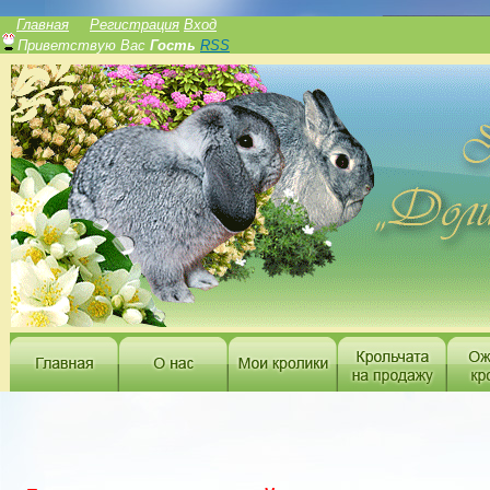
______________
Главная
Регистрация
Вход
Приветствую Вас
Гость
RSS