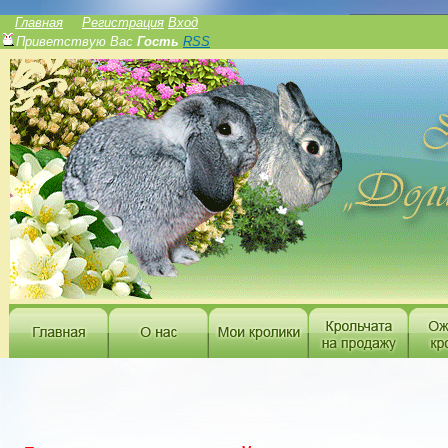
______________
Главная
Регистрация
Вход
Приветствую Вас
Гость
RSS