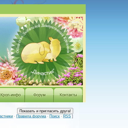
астники
·
Правила форума
·
Поиск
·
RSS
]