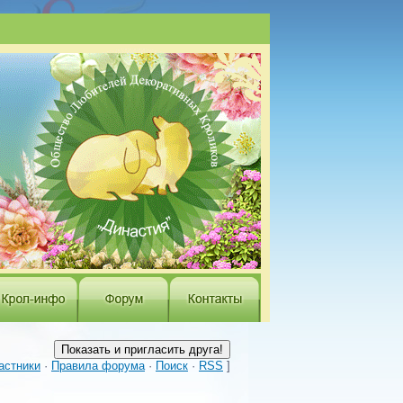
астники
·
Правила форума
·
Поиск
·
RSS
]