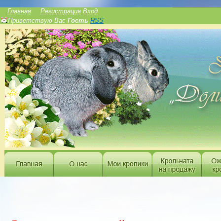
______________
Главная
Регистрация
Вход
Приветствую Вас
Гость
RSS