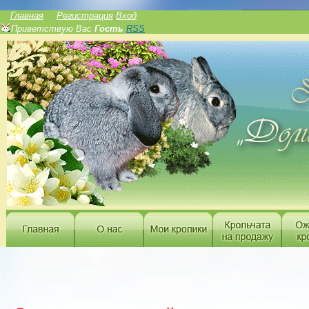
______________
Главная
Регистрация
Вход
Приветствую Вас
Гость
RSS