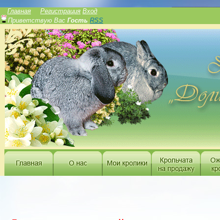
______________
Главная
Регистрация
Вход
Приветствую Вас
Гость
RSS