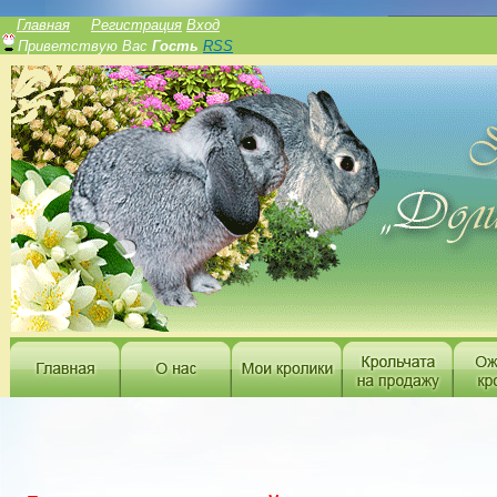
______________
Главная
Регистрация
Вход
Приветствую Вас
Гость
RSS