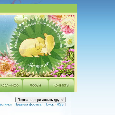
астники
·
Правила форума
·
Поиск
·
RSS
]