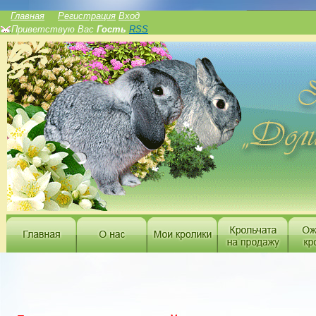
______________
Главная
Регистрация
Вход
Приветствую Вас
Гость
RSS