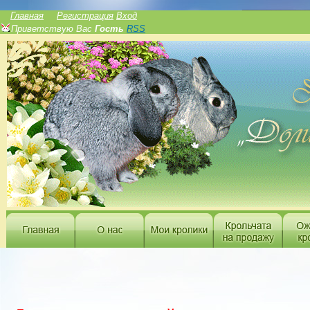
______________
Главная
Регистрация
Вход
Приветствую Вас
Гость
RSS