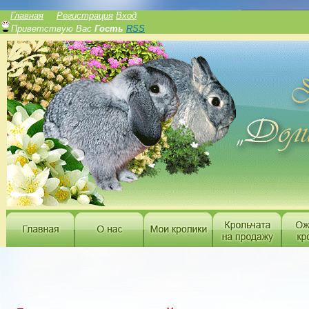
______________
Главная
Регистрация
Вход
Приветствую Вас
Гость
RSS