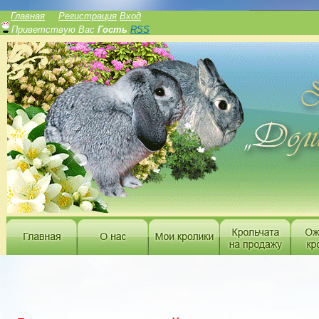
______________
Главная
Регистрация
Вход
Приветствую Вас
Гость
RSS