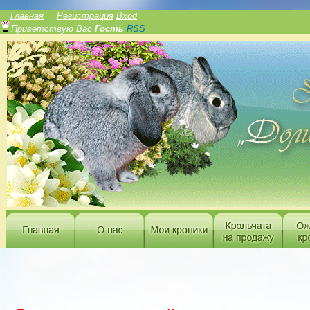
______________
Главная
Регистрация
Вход
Приветствую Вас
Гость
RSS