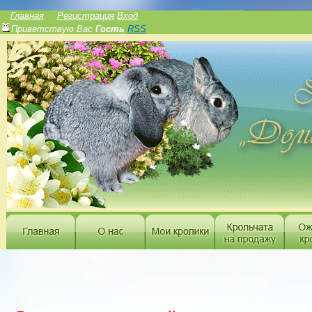
______________
Главная
Регистрация
Вход
Приветствую Вас
Гость
RSS