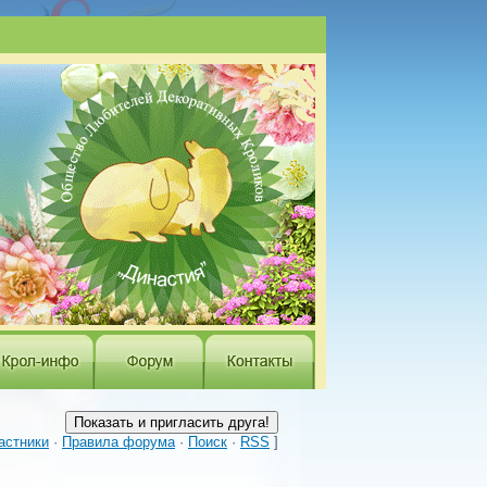
астники
·
Правила форума
·
Поиск
·
RSS
]