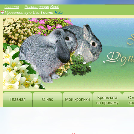
______________
Главная
Регистрация
Вход
Приветствую Вас
Гость
RSS